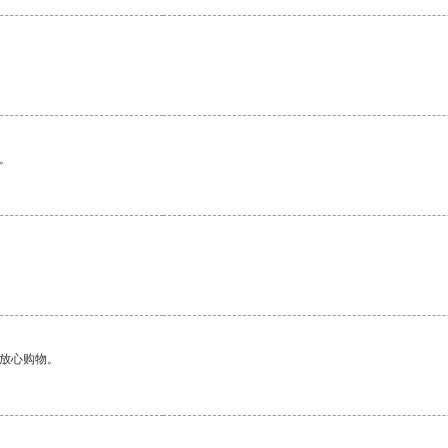
。
够放心购物。