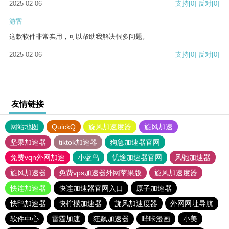
2025-02-06
支持
[0]
反对
[0]
游客
这款软件非常实用，可以帮助我解决很多问题。
2025-02-06
支持
[0]
反对
[0]
友情链接
网站地图
QuickQ
旋风加速度器
旋风加速
坚果加速器
tiktok加速器
狗急加速器官网
免费vqn外网加速
小蓝鸟
优途加速器官网
风驰加速器
旋风加速器
免费vps加速器外网苹果版
旋风加速度器
快连加速器
快连加速器官网入口
原子加速器
快鸭加速器
快柠檬加速器
旋风加速度器
外网网址导航
软件中心
雷霆加速
狂飙加速器
哔咔漫画
小美